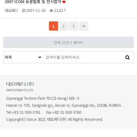
2007 ICOM 논문발표 및 전시참가
대요메디
2007-11-26
12,617
2
3
1
전체 33건
1 페이지
Gyeonggi Techno Park TDC(3-dong) 601~3
Haean-ro 705, Sangnok-gu, Ansan-si, Gyeonggi-do, 15588, KOREA
Tel
+82-31-500-3761
Fax +82-31-500-3760
CopyrightⓒSince 2021 대요메디(주) All Rights Reserved.